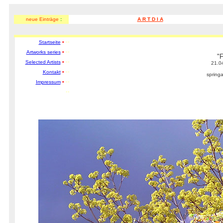
neue Einträge
:
A R T D I A
Startseite
•
••
Artworks series
•
••
"F
Selected Artists
•
••
21.0
Kontakt
•
••
spring
Impressum
•
••
••